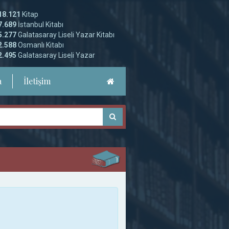
18.121
Kitap
7.689
İstanbul Kitabı
5.277
Galatasaray Liseli Yazar Kitabı
2.588
Osmanlı Kitabı
2.495
Galatasaray Liseli Yazar
a
İletişim