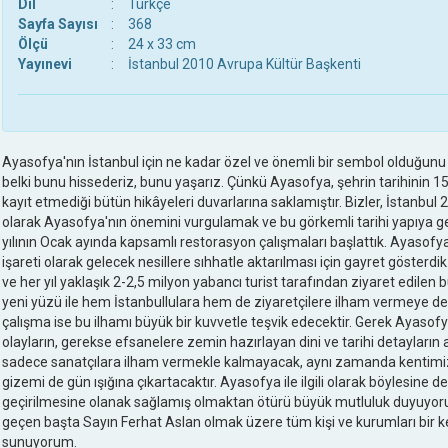
Dil
:
Türkçe
Sayfa Sayısı
:
368
Ölçü
:
24 x 33 cm
Yayınevi
:
İstanbul 2010 Avrupa Kültür Başkenti
Ayasofya'nın İstanbul için ne kadar özel ve önemli bir sembol olduğunu 
belki bunu hissederiz, bunu yaşarız. Çünkü Ayasofya, şehrin tarihinin 1500 
kayıt etmediği bütün hikâyeleri duvarlarına saklamıştır. Bizler, İstanbul
olarak Ayasofya'nın önemini vurgulamak ve bu görkemli tarihi yapıya 
yılının Ocak ayında kapsamlı restorasyon çalışmaları başlattık. Ayasofya'
işareti olarak gelecek nesillere sıhhatle aktarılması için gayret gösterd
ve her yıl yaklaşık 2-2,5 milyon yabancı turist tarafından ziyaret edilen 
yeni yüzü ile hem İstanbullulara hem de ziyaretçilere ilham vermeye de
çalışma ise bu ilhamı büyük bir kuvvetle teşvik edecektir. Gerek Ayasofy
olayların, gerekse efsanelere zemin hazırlayan dini ve tarihi detayların a
sadece sanatçılara ilham vermekle kalmayacak, aynı zamanda kentimizin
gizemi de gün ışığına çıkartacaktır. Ayasofya ile ilgili olarak böylesine de
geçirilmesine olanak sağlamış olmaktan ötürü büyük mutluluk duyuyor
geçen başta Sayın Ferhat Aslan olmak üzere tüm kişi ve kurumları bir k
sunuyorum.