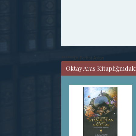
******Dr. Ferhat Aslan
Oktay Aras Kitaplığındaki 