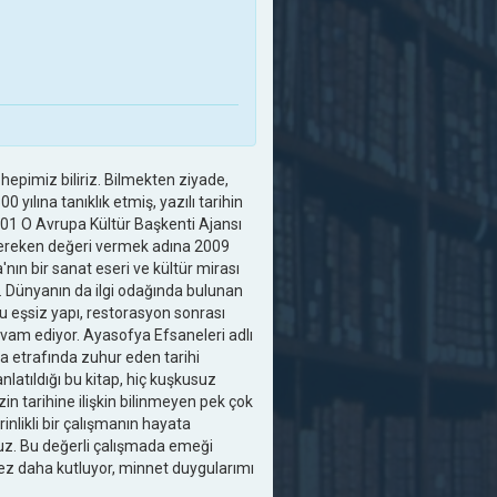
hepimiz biliriz. Bilmekten ziyade,
yılına tanıklık etmiş, yazılı tarihin
 201 O Avrupa Kültür Başkenti Ajansı
gereken değeri vermek adına 2009
nın bir sanat eseri ve kültür mirası
ik. Dünyanın da ilgi odağında bulunan
bu eşsiz yapı, restorasyon sonrası
vam ediyor. Ayasofya Efsaneleri adlı
a etrafında zuhur eden tarihi
nlatıldığı bu kitap, hiç kuşkusuz
 tarihine ilişkin bilinmeyen pek çok
rinlikli bir çalışmanın hayata
uz. Bu değerli çalışmada emeği
ez daha kutluyor, minnet duygularımı