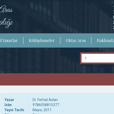
i Yazarlar
Kütüphaneler
Oktay Aras
Hakkınd
Yazar
:
Dr. Ferhat Aslan
İsbn
:
9786058815377
Yayın Tarihi
:
Mayıs, 2011