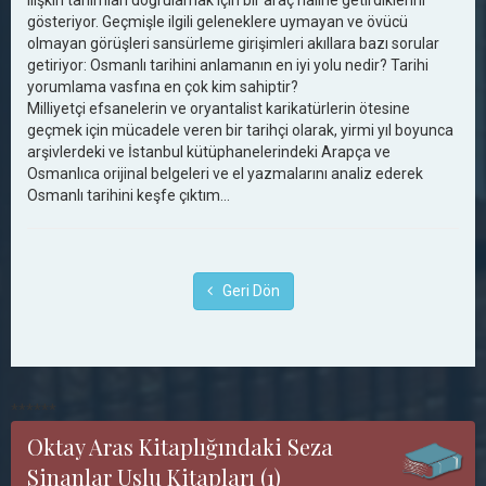
ilişkin tanımları doğrulamak için bir araç haline getirdiklerini
gösteriyor. Geçmişle ilgili geleneklere uymayan ve övücü
olmayan görüşleri sansürleme girişimleri akıllara bazı sorular
getiriyor: Osmanlı tarihini anlamanın en iyi yolu nedir? Tarihi
yorumlama vasfına en çok kim sahiptir?
Milliyetçi efsanelerin ve oryantalist karikatürlerin ötesine
geçmek için mücadele veren bir tarihçi olarak, yirmi yıl boyunca
arşivlerdeki ve İstanbul kütüphanelerindeki Arapça ve
Osmanlıca orijinal belgeleri ve el yazmalarını analiz ederek
Osmanlı tarihini keşfe çıktım...
Geri Dön
******
Oktay Aras Kitaplığındaki Seza
Sinanlar Uslu Kitapları (1)