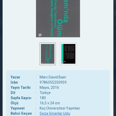
Yazar
:
Marc David Baer
İsbn
:
9786055250959
Yayın Tarihi
:
Mayıs, 2016
Dil
:
Türkçe
Sayfa Sayısı
:
180
Ölçü
:
16,5 x 24 cm
Yayınevi
:
Koç Üniversitesi Yayınları
Bahsi Geçen
:
Seza Sinanlar Uslu