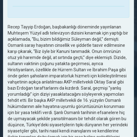
Recep Tayyip Erdoğan, başbakanlığı döneminde yayınlanan
Muhteşem Yüzyıl adlı televizyon dizisini kınamak için yaptığı bir
açıklamada, “Bu, bizim bildiğimiz Süleyman değil,” demişti.
Osmanlı saray hayatının cinsellik ve şiddetle tasvir edilmesine
karşı çıkarak, “Biz öyle bir Kanuni tanımadık. Onun ömrünün
otuz yılı haremde değil, at sırtında geçti,” diye eklemişti. Dizide,
sultanın vaktinin çoğunu yatakta geçirmesi, ayrıca
Hıristiyanların, özellikle de Hürrem Sultan ve İbrahim Paşa gibi
önde gelen şahısların imparatorluk hizmeti için köleleştirilmesi
vahşetinin açıkça anlatılması AKP milletvekili Oktay Saral gibi
bazı Erdoğan taraftarlarını da kızdırdı. Saral, geçmişi “yanlış
yorumladığı” için diziyi yasaklatacağını söyleyerek yapımcıları
tehdit etti. Bir başka AKP milletvekili de 16. yüzyılın Osmanlı
hükümdarının aile hayatına uyumlu görüntüsünün korunması
için bir yasa teklifi verdi. Şanlı Osmanlı tarihinin efsanelere hiç
de uymayacak şekilde yansıtılmasını bir tehdit olarak gören bu
düşünce, Türkiye’deki siyasetçilerin tıpkı dünyanın her yerindeki
siyasetçiler gibi, tarihi nasıl kendi inanışlarını ve kendilerine