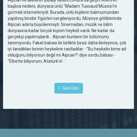
Alpcan ve ailesinin yılbaşı tatilini Londra'da geçirmelerinin
başlıca nedeni, dünyaca ünlü "Madam Tussaud Müzesi'ni
görmek istemeleriydi. Burada, ünlü kişilerin balmumundan
yapılmış birebir figürleri sergileniyordu. Müzeye gittiklerinde
Alpcan adeta büyülenmişti: Sinemadan, müzik ve bilim
dünyasına kadar birçok kişinin heykeli vardı. Ne kadar da
gerçekçi yapılmışlardı… Alpcan bunların bir bölümünü
tanımıyordu. Fakat babası ile birlikte biraz daha ilerleyince, çok
iyi tanıdıkları birinin heykeline rastladılar: -"Bu heykelin kime ait
olduğunu biliyorsun değil mi Alpcan?' diye sordu babası -
"Elbette biliyorum; Atatürk'e!...'
Geri Dön
******