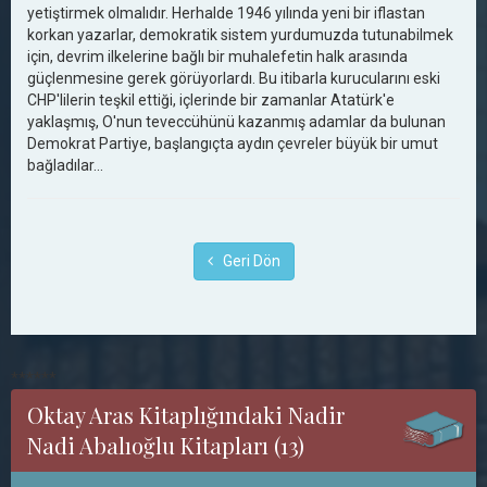
yetiştirmek olmalıdır. Herhalde 1946 yılında yeni bir iflastan
korkan yazarlar, demokratik sistem yurdumuzda tutunabilmek
için, devrim ilkelerine bağlı bir muhalefetin halk arasında
güçlenmesine gerek görüyorlardı. Bu itibarla kurucularını eski
CHP'lilerin teşkil ettiği, içlerinde bir zamanlar Atatürk'e
yaklaşmış, O'nun teveccühünü kazanmış adamlar da bulunan
Demokrat Partiye, başlangıçta aydın çevreler büyük bir umut
bağladılar...
Geri Dön
******
Oktay Aras Kitaplığındaki Nadir
Nadi Abalıoğlu Kitapları (13)