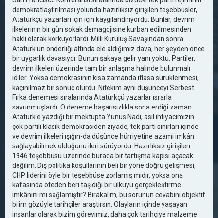
San Francisco Konferansı sıralarında bizdeki tek parti rejiminin
demokratlaştırılması yolunda hazırlıksız girişilen teşebbüsler,
Atatürkçü yazarları için için kaygılandırıyordu. Bunlar, devrim
ilkelerinin bir gün sokak demagojisine kurban edilmesinden
haklı olarak korkuyorlardı. Milli Kuruluş Savaşından sonra
Atatürk'ün önderliği altında ele aldığımız dava, her şeyden önce
bir uygarlık davasıydı. Bunun şakaya gelir yanı yoktu. Partiler,
devrim ilkeleri üzerinde tam bir anlaşma halinde bulunmalı
idiler. Yoksa demokrasinin kısa zamanda iflasa sürüklenmesi,
kaçınılmaz bir sonuç olurdu. Nitekim aynı düşünceyi Serbest
Fırka denemesi sıralarında Atatürkçü yazarlar ısrarla
savunmuşlardı. O deneme başarısızlıkla sona erdiği zaman
Atatürk'e yazdığı bir mektupta Yunus Nadi, asıl ihtiyacımızın
çok partili klasik demokrasiden ziyade, tek parti sınırları içinde
ve devrim ilkeleri ışığın-da düşünce hürriyetine azami imkân
sağlayabilmek olduğunu ileri sürüyordu. Hazırlıksız girişilen
1946 teşebbüsü üzerinde burada bir tartışma kapısı açacak
değilim. Dış politika koşullarının beli bir yöne doğru gelişmesi,
CHP liderini öyle bir teşebbüse zorlamış mıdır, yoksa ona
kafasında öteden beri taşıdığı bir ülküyü gerçekleştirme
imkânını mı sağlamıştır? Bırakalım, bu sorunun cevabını objektif
bilim gözüyle tarihçiler araştırsın. Olayların içinde yaşayan
insanlar olarak bizim görevimiz, daha çok tarihçiye malzeme