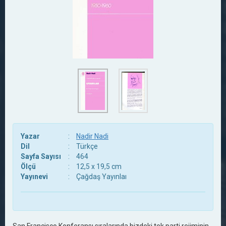
Yazar
:
Nadir Nadi
Dil
:
Türkçe
Sayfa Sayısı
:
464
Ölçü
:
12,5 x 19,5 cm
Yayınevi
:
Çağdaş Yayınlaı