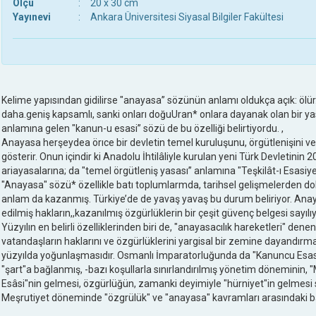
Ölçü
:
20 x 30 cm
Yayınevi
:
Ankara Üniversitesi Siyasal Bilgiler Fakültesi
Kelime yapısından gidilirse "anayasa” sözünün anlamı oldukça açık: ölür
daha.geniş kapsamlı, sanki onları doğuUran* onlara dayanak olan bir y
anlamına gelen "kanun-u esasi” sözü de bu özelliği belirtiyordu. ,
Anayasa herşeydea örıce bir devletin temel kuruluşunu, örgütlenişini ve 
gösterir. Onun içindir ki Anadolu İhtilâliyle kurulan yeni Türk Devletinin
ariayasalarına; da "temel örgütleniş yasası” anlamına "Teşkilât-ı Esasiye
"Anayasa" sözü* özellikle batı toplumlarmda, tarihsel gelişmelerden dol
anlam da kazanmış. Türkiye’de de yavaş yavaş bu durum beliriyor. Anaya
edilmiş hakların,,kazanılmış özgürlüklerin bir çeşit güvenç belgesi sayı
Yüzyılın en belirli özelliklerinden biri de, "anayasacılık hareketleri" den
vatandaşların haklarını ve özgürlüklerini yargisal bir zemine dayandır
yüzyılda yoğunlaşmasıdır. Osmanlı İmparatorluğunda da "Kanuncu Esasî',:
"şart"a bağlanmış, -bazı koşullarla sınırlandırılmış yönetim döneminin, "
Esâsi"nin gelmesi, özgürlüğün, zamanki deyimiyle "hürniyet"in gelmesi sa
Meşrutiyet döneminde "özgrülük" ve "anayasa" kavramları arasındaki bağ