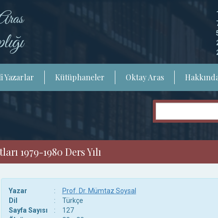
i Yazarlar
Kütüphaneler
Oktay Aras
Hakkınd
arı 1979-1980 Ders Yılı
Yazar
:
Prof. Dr. Mümtaz Soysal
Dil
:
Türkçe
Sayfa Sayısı
:
127