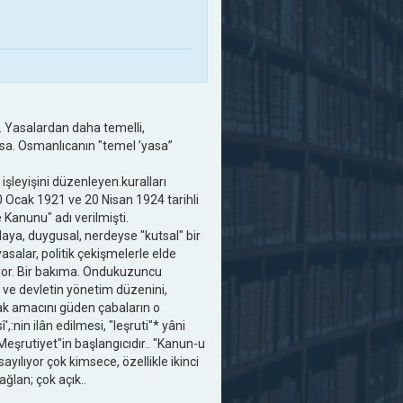
. Yasalardan daha temelli,
asa. Osmanlıcanın "temel ’yasa”
işleyişini düzenleyen.kuralları
 20 Ocak 1921 ve 20 Nisan 1924 tarihli
 Kanunu" adı verilmişti.
aya, duygusal, nerdeyse "kutsal" bir
salar, politik çekişmelerle elde
lıyor. Bir bakıma. Ondukuzuncu
en ve devletin yönetim düzenini,
mak amacını güden çabaların o
nin ilân edilmesi, "leşruti"* yâni
Meşrutiyet"in başlangıcıdır.. "Kanun-u
yılıyor çok kimsece, özellikle ikinci
lan; çok açık..