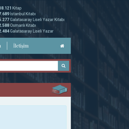
18.121
Kitap
7.689
İstanbul Kitabı
5.277
Galatasaray Liseli Yazar Kitabı
2.588
Osmanlı Kitabı
2.484
Galatasaray Liseli Yazar
a
İletişim