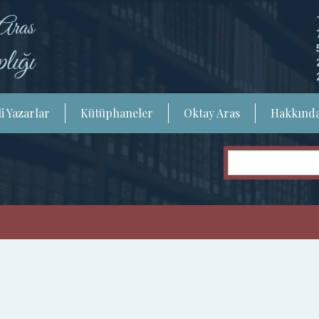
i Yazarlar
Kütüphaneler
Oktay Aras
Hakkınd