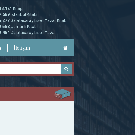
18.121
Kitap
7.689
İstanbul Kitabı
5.277
Galatasaray Liseli Yazar Kitabı
2.588
Osmanlı Kitabı
2.484
Galatasaray Liseli Yazar
a
İletişim