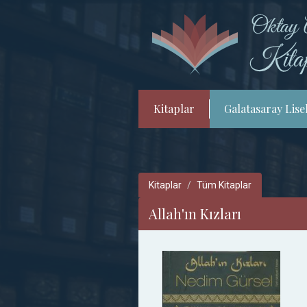
Kitaplar
Galatasaray Lisel
Kitaplar
Tüm Kitaplar
Allah'ın Kızları