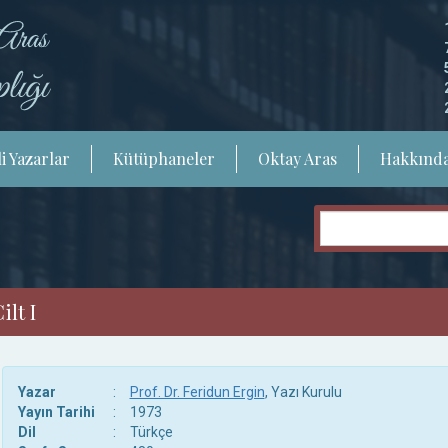
i Yazarlar
Kütüphaneler
Oktay Aras
Hakkınd
ilt I
Yazar
:
Prof. Dr. Feridun Ergin
, Yazı Kurulu
Yayın Tarihi
:
1973
Dil
:
Türkçe