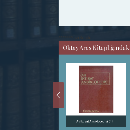
******Yazı Kurulu
Oktay Aras Kitaplığındaki
Uluslararası Politika Stratejileri
Ak İktisat Ansiklopedisi Cilt II