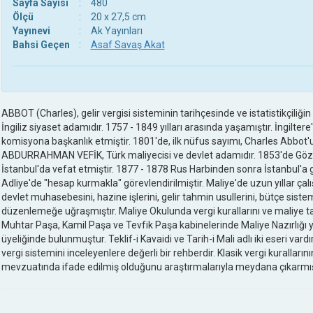
Sayfa Sayısı
:
480
Ölçü
:
20 x 27,5 cm
Yayınevi
:
Ak Yayınları
Bahsi Geçen
:
Asaf Savaş Akat
ABBOT (Charles), gelir vergisi sisteminin tarihçesinde ve istatistikçiliğin
İngiliz siyaset adamıdır. 1757 - 1849 yılları arasında yaşamıştır. İngiltere'
komisyona başkanlık etmiştir. 1801'de, ilk nüfus sayımı, Charles Abbot'un
ABDURRAHMAN VEFİK, Türk maliyecisi ve devlet adamıdır. 1853'de Gö
İstanbul'da vefat etmiştir. 1877 - 1878 Rus Harbinden sonra İstanbul'a g
Adliye'de "hesap kurmakla" görevlendirilmiştir. Maliye'de uzun yıllar çalı
devlet muhasebesini, hazine işlerini, gelir tahmin usullerini, bütçe sistem
düzenlemeğe uğraşmıştır. Maliye Okulunda vergi kurallarını ve maliye t
Muhtar Paşa, Kamil Paşa ve Tevfik Paşa kabinelerinde Maliye Nazırlığı 
üyeliğinde bulunmuştur. Teklif-i Kavaidi ve Tarih-i Mali adlı iki eseri vardır. 
vergi sistemini inceleyenlere değerli bir rehberdir. Klasik vergi kurall
mevzuatında ifade edilmiş olduğunu araştırmalarıyla meydana çıkarmıştı