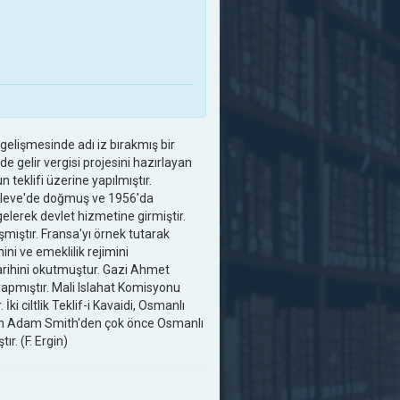
 gelişmesinde adı iz bırakmış bir
de gelir vergisi projesini hazırlayan
 teklifi üzerine yapılmıştır.
zleve'de doğmuş ve 1956'da
elerek devlet hizmetine girmiştir.
şmıştır. Fransa'yı örnek tutarak
ini ve emeklilik rejimini
arihini okutmuştur. Gazi Ahmet
yapmıştır. Mali Islahat Komisyonu
İki ciltlik Teklif-i Kavaidi, Osmanlı
arının Adam Smith'den çok önce Osmanlı
r. (F. Ergin)