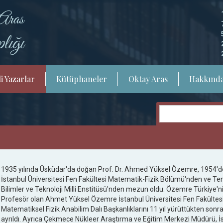
i Yazarlar
Kütüphaneler
Oktay Aras
Hakkınd
1935 yılında Üsküdar'da doğan Prof. Dr. Ahmed Yüksel Özemre, 1954'de
İstanbul Üniversitesi Fen Fakültesi Matematik-Fizik Bölümü'nden ve 
Bilimler ve Teknoloji Milli Enstitüsü'nden mezun oldu. Özemre Türkiye'ni
Profesör olan Ahmet Yüksel Özemre İstanbul Üniversitesi Fen Fakültesi 
Matematiksel Fizik Anabilim Dalı Başkanlıklarını 11 yıl yürüttükten sonr
ayrıldı. Ayrıca Çekmece Nükleer Araştırma ve Eğitim Merkezi Müdürü, İst