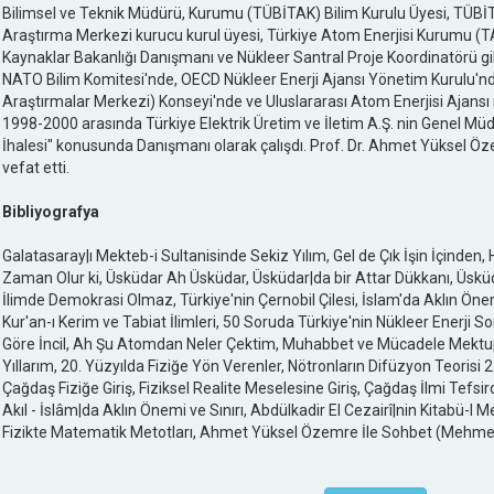
Bilimsel ve Teknik Müdürü, Kurumu (TÜBİTAK) Bilim Kurulu Üyesi, TÜBİ
Araştırma Merkezi kurucu kurul üyesi, Türkiye Atom Enerjisi Kurumu (TA
Kaynaklar Bakanlığı Danışmanı ve Nükleer Santral Proje Koordinatörü gibi
NATO Bilim Komitesi'nde, OECD Nükleer Enerji Ajansı Yönetim Kurulu'n
Araştırmalar Merkezi) Konseyi'nde ve Uluslararası Atom Enerjisi Ajansı n
1998-2000 arasında Türkiye Elektrik Üretim ve İletim A.Ş. nin Genel Mü
İhalesi" konusunda Danışmanı olarak çalışdı. Prof. Dr. Ahmet Yüksel Ö
vefat etti.
Bibliyografya
Galatasaray|ı Mekteb-i Sultanisinde Sekiz Yılım, Gel de Çık İşin İçinden
Zaman Olur ki, Üsküdar Ah Üsküdar, Üsküdar|da bir Attar Dükkanı, Üsküdar|
İlimde Demokrasi Olmaz, Türkiye'nin Çernobil Çilesi, İslam'da Aklın Önemi
Kur'an-ı Kerim ve Tabiat İlimleri, 50 Soruda Türkiye'nin Nükleer Enerji 
Göre İncil, Ah Şu Atomdan Neler Çektim, Muhabbet ve Mücadele Mektupl
Yıllarım, 20. Yüzyılda Fiziğe Yön Verenler, Nötronların Difüzyon Teorisi 2 Ci
Çağdaş Fiziğe Giriş, Fiziksel Realite Meselesine Giriş, Çağdaş İlmi Tef
Akıl - İslâm|da Aklın Önemi ve Sınırı, Abdülkadir El Cezairî|nin Kitabü-
Fizikte Matematik Metotları, Ahmet Yüksel Özemre İle Sohbet (Mehm