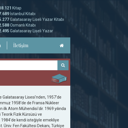
18.121
Kitap
7.689
İstanbul Kitabı
5.277
Galatasaray Liseli Yazar Kitabı
2.588
Osmanlı Kitabı
2.495
Galatasaray Liseli Yazar
a
İletişim
 Galatasaray Lisesi'nden, 1957'de
Temmuz 1958'de de Fransa Nükleer
n ilk Atom Mühendisi'dir. 1969 yılında
Teorik Fizik Kürsüsü ve
a 1984'de kendi isteğiyle emekliye
. Üniv. Fen Fakültesi Dekanı, Türkiye