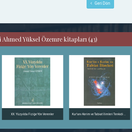
Geri Dön
i Ahmed Yüksel Özemre kitapları (43)
XX. Yüzyılda Fiziğe Yön Verenler
Kur'anı Kerim ve Tabiat İlimleri Tenkidi Bir Yaklaşım