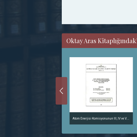
Oktay Aras Kitaplığındak
Gönlümde Taht Kuranlar
Atom Enerjisi Komisyonunun III, IV ve V. Plan Dönemlerindeki Faaliyet ve Yatırımları İçin Makroplan