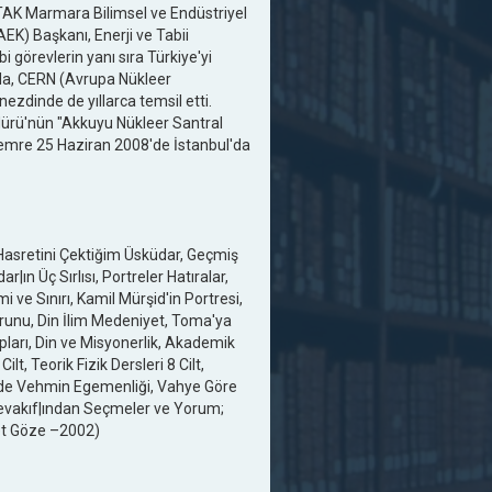
TAK Marmara Bilimsel ve Endüstriyel
EK) Başkanı, Enerji ve Tabii
 görevlerin yanı sıra Türkiye'yi
da, CERN (Avrupa Nükleer
ezdinde de yıllarca temsil etti.
dürü'nün "Akkuyu Nükleer Santral
zemre 25 Haziran 2008'de İstanbul'da
, Hasretini Çektiğim Üsküdar, Geçmiş
ın Üç Sırlısı, Portreler Hatıralar,
 ve Sınırı, Kamil Mürşid'in Portresi,
Sorunu, Din İlim Medeniyet, Toma'ya
arı, Din ve Misyonerlik, Akademik
lt, Teorik Fizik Dersleri 8 Cilt,
sirde Vehmin Egemenliği, Vahye Göre
l Mevakıf|ından Seçmeler ve Yorum;
et Göze –2002)