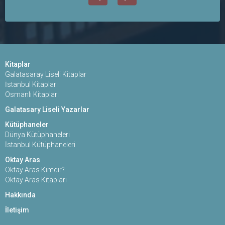
Kitaplar
Galatasaray Liseli Kitaplar
İstanbul Kitapları
Osmanlı Kitapları
Galatasary Liseli Yazarlar
Kütüphaneler
Dünya Kütüphaneleri
İstanbul Kütüphaneleri
Oktay Aras
Oktay Aras Kimdir?
Oktay Aras Kitapları
Hakkında
İletişim