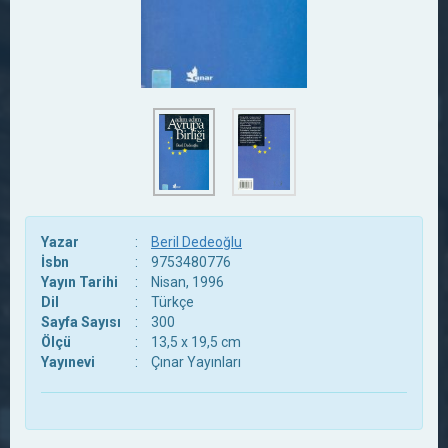
Yazar
:
Beril Dedeoğlu
İsbn
:
9753480776
Yayın Tarihi
:
Nisan, 1996
Dil
:
Türkçe
Sayfa Sayısı
:
300
Ölçü
:
13,5 x 19,5 cm
Yayınevi
:
Çınar Yayınları