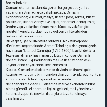
önemi haizdir.
Osmanlı ekonomisi alanı da çizilen bu çerçevede yerli ve
yabancı araştırmacılarca çalışılmaktadır. Osmanlı
ekonomisinde; kurumlar, maliye, ticaret, para, servet, iktisat
politikalan, iktisadi zihniyet ve kişiler, dönemler, dönüşümler,
üretim yapı ve ilişkileri, finansman, bütçeler, vakıflar gibi
muhtelif konularda oluşmuş ve gelişen bir literatürden
bahsetmek mümkündür.
Bu kitapta, işte bu literatüre mütevazi bir katkı yapmak
düşüncesi taşınmaktadır. Ahmet Tabakoğlu danışmanlığında
hazırlanan “İstanbul Gümrüğü (1750-1800)” başlıklı doktora
tezi esas alınarak hazırlanan bu kitabın konusu, Osmanlı
dönemi İstanbul gümrüklerinin mali ve ticari yönden arşiv
kaynaklanna dayalı olarak incelenmesidir.
Kitapta, Osmanlı mali sisteminde devletin en önemli gelir
kaynağı ve harcama birimlerinden olan gümrük idaresi, merkezi
konumda olan İstanbul gümrükleri özelinde
değerlendirilmektedir. Bu anlamda mali ve ekonomik kurum
olarak gümrük; ekonomi ile ilişkisi, gelirleri, mali yönetim ve
kurumsal yapısı ile işlevleri itibarıyla ortaya konulmaya
çalışılmıştır...