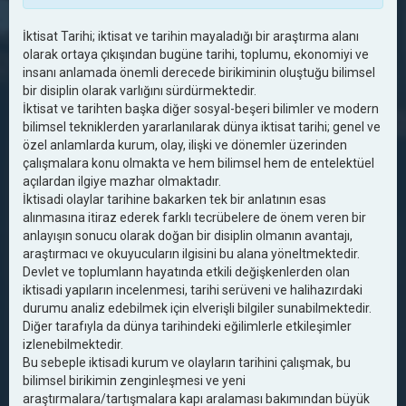
İktisat Tarihi; iktisat ve tarihin mayaladığı bir araştırma alanı
olarak ortaya çıkışından bugüne tarihi, toplumu, ekonomiyi ve
insanı anlamada önemli derecede birikiminin oluştuğu bilimsel
bir disiplin olarak varlığını sürdürmektedir.
İktisat ve tarihten başka diğer sosyal-beşeri bilimler ve modern
bilimsel tekniklerden yararlanılarak dünya iktisat tarihi; genel ve
özel anlamlarda kurum, olay, ilişki ve dönemler üzerinden
çalışmalara konu olmakta ve hem bilimsel hem de entelektüel
açılardan ilgiye mazhar olmaktadır.
İktisadi olaylar tarihine bakarken tek bir anlatının esas
alınmasına itiraz ederek farklı tecrübelere de önem veren bir
anlayışın sonucu olarak doğan bir disiplin olmanın avantajı,
araştırmacı ve okuyucuların ilgisini bu alana yöneltmektedir.
Devlet ve toplumlann hayatında etkili değişkenlerden olan
iktisadi yapıların incelenmesi, tarihi serüveni ve halihazırdaki
durumu analiz edebilmek için elverişli bilgiler sunabilmektedir.
Diğer tarafıyla da dünya tarihindeki eğilimlerle etkileşimler
izlenebilmektedir.
Bu sebeple iktisadi kurum ve olayların tarihini çalışmak, bu
bilimsel birikimin zenginleşmesi ve yeni
araştırmalara/tartışmalara kapı aralaması bakımından büyük