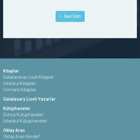
Geri Dön
******
Kitaplar
Galatasaray Liseli Kitaplar
İstanbul Kitapları
Osmanlı Kitapları
Galatasary Liseli Yazarlar
Kütüphaneler
Dünya Kütüphaneleri
İstanbul Kütüphaneleri
Oktay Aras
Oktay Aras Kimdir?