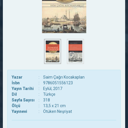
Yazar
:
Saim Çağrı Kocakaplan
İsbn
:
9786051556123
Yayın Tarihi
:
Eylül, 2017
Dil
:
Türkçe
Sayfa Sayısı
:
318
Ölçü
:
13,5 x 21 cm
Yayınevi
:
Ötüken Neşriyat