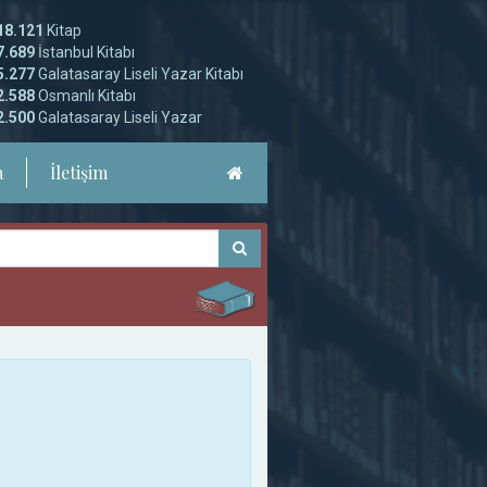
18.121
Kitap
7.689
İstanbul Kitabı
5.277
Galatasaray Liseli Yazar Kitabı
2.588
Osmanlı Kitabı
2.500
Galatasaray Liseli Yazar
a
İletişim