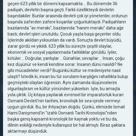
geçen 623 yıllık bir dönemi kapsamakta ... Bu dönemde 36
padişah, devletin başına geçti. Farklı özellikteydi devletin
başındakiler. Bunlar arasında devleti çok iyi yönetenler, ordunun
başında zaferden zafere koşanlar çoğunluktaydı. Padişahlann
bazılannda "av merakı", bazılannda "hanım merakı" daha ağır
bastı; devlet işleri unutuldu. Çocuk yaşta başa geçenler oldu.
İçlerinde akıldan yoksunlan da vardı. Sonuçta devlet büyüdü,
zarar gördü ve yıkıldı. 623 yıllık bu süreçte çeşitli olaylar,
ekonomik ve sosyal yapılanmada farklılıklar görüldü. İyiler,
kötüler. .. Doğrular, yanlışlar. .. Günahlar, sevaplar. .. İnsan, çoğu
kez düşünür ve kendi kendine sorar: İnsanın dünü nasıldı? Ne
gibi mücadeleler verdi? Bugünkü kültür ve medeniyete nasıl
ulaştı? İstedik ki, insan bu tür sorulann karşılığını rahatlıkla bulup
geçmişteki olaylan öğrensin. Aynı zamanda düşüncelerini
olgunlaştırsın ve kültür yönünden yükselsin. İşte, bu amaçla
yola çıktık. Üç kıtaya yayılarak evrensel bir imparatorluk kuran
Osmanlı Devleti'nin tarihini, kronolojik bir sıra içinde vermeyi
uygun gördük. Bu, bir ihtiyaçtan doğdu. Çünkü, elimizde İsmail
Hami Danişmend'in "izahlı Osmanlı Tarihi Kronolojisi"nden
başka geniş kapsamlı kronolojik bir kaynak yoktu ve bu da,
dilinin eskiliği nedeniyle kullanışsız bir hal almıştı. Biraz şaklara
aktarmayı düşündük.