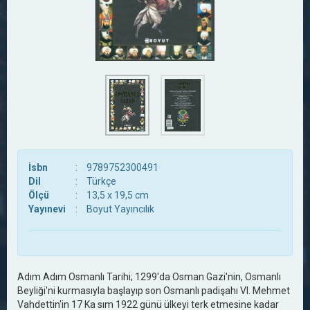
İsbn
:
9789752300491
Dil
:
Türkçe
Ölçü
:
13,5 x 19,5 cm
Yayınevi
:
Boyut Yayıncılık
Adım Adım Osmanlı Tarihi; 1299'da Osman Gazi'nin, Osmanlı
Beyliği'ni kurmasıyla başlayıp son Osmanlı padişahı VI. Mehmet
Vahdettin'in 17 Ka sım 1922 günü ülkeyi terk etmesine kadar