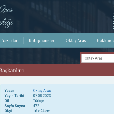
i Yazarlar
Kütüphaneler
Oktay Aras
Hakkınd
 Başkanları
Yazar
:
Oktay Aras
Yayın Tarihi
:
07.08.2023
Dil
:
Türkçe
Sayfa Sayısı
:
472
Ölçü
:
16 x 24 cm