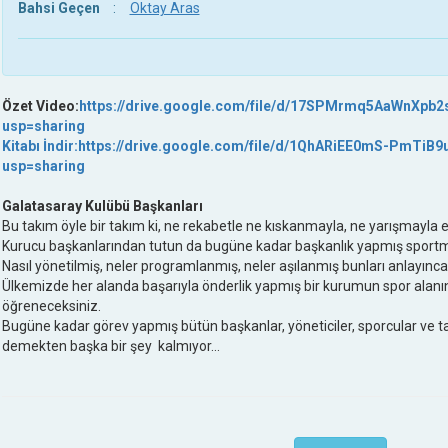
Bahsi Geçen
:
Oktay Aras
Özet Video:
https://drive.google.com/file/d/17SPMrmq5AaWnXpb
usp=sharing
Kitabı İndir:https://drive.google.com/file/d/1QhARiEE0mS-PmT
usp=sharing
Galatasaray Kulübü Başkanları
Bu takım öyle bir takım ki, ne rekabetle ne kıskanmayla, ne yarışmayla er
Kurucu başkanlarından tutun da bugüne kadar başkanlık yapmış sportm
Nasıl yönetilmiş, neler programlanmış, neler aşılanmış bunları anlayınca
Ülkemizde her alanda başarıyla önderlik yapmış bir kurumun spor alanında
öğreneceksiniz.
Bugüne kadar görev yapmış bütün başkanlar, yöneticiler, sporcular ve taraf
demekten başka bir şey kalmıyor...