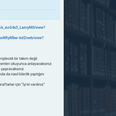
2sh_aoG4x3_LamyM0/view?
iB9unNRyMbw-bdZnwb/view?
işilecek bir takım değil.
enleri okuyunca anlayacaksınız.
 şaşıracaksınız.
 da nasıl liderlik yaptığını
tarlar için “İyi ki vardınız”