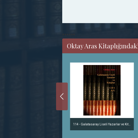
******
Oktay Aras Kitaplığındaki
114 - Galatasaray Liseli Yazarlar ve Kitaplar Cilt 1 - A-G
114 - Galatasaray Liseli Yazarlar ve Kitaplar Cilt 1 - A-G