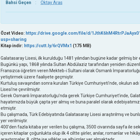
Bahsi Geçen
:
Oktay Aras
Özet Video:
https://drive.google.com/file/d/1JthK6hM4RtrPJaAyx
usp=sharing
Kitap indir:
https://cutt.ly/6rQVMx1
(175 MB)
Galatasaray Lisesi, ilk kurulduğu 1481 yılından bugüne kadar gelmiş bir 
Bugünkü yapı, 1868 yılında Sultan Abdülaziz tarafından yeniden düzenle
Fransızca öğretim veren Mekteb-i Sultani olarak Osmanlı İmparatorluğu’n
yetiştirmek üzere faaliyete geçmiştir.
Kurtuluş savaşından sonra kurulan Türkiye Cumhuriyeti’nde, okulun adı
Lisesi’ne çevrilmiştir.
Gerek Osmanlı İmparatorluğu’nda gerek Türkiye Cumhuriyet’inde, Galata
hayatımızda büyük çapta yer almış ve buna paralel olarak edebiyatımız
etmiştir.
Bu çalışmada, Türk Edebiyatında Galatasaray Lisesi araştırılmış ve bunl
yer verilmiştir.
400’den fazla kitaba yer verilen bu çalışma, 3500 civarında sayfa ile sek
içeren kitaplar çoğunlukta olup ilk 4 ciltte şiirler, anılar, romanlar ve hikâye
araştırmalar, 8. ciltte ise yıllıklar ve albümler yer almaktadır.