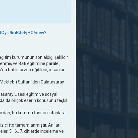
01CyrI9mBJeEjHC/view?
eğitim kurumunun son aldığı şekildir.
nmiş ve Batı eğitimine paralel,
a batılı tarzda eğitilmiş insanlar
 Mekteb-i Sultani’den Galatasaray
saray Lisesi eğitim ve sosyal
da da birçok eserin konusunu teşkil
ardan, bu kurumu tanıtan kitaplara
iz ciltte tamamlanmıştır. Anıları
ler, 5., 6., 7. ciltlerde inceleme ve