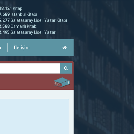
18.121
Kitap
7.689
İstanbul Kitabı
5.277
Galatasaray Liseli Yazar Kitabı
2.588
Osmanlı Kitabı
2.495
Galatasaray Liseli Yazar
a
İletişim