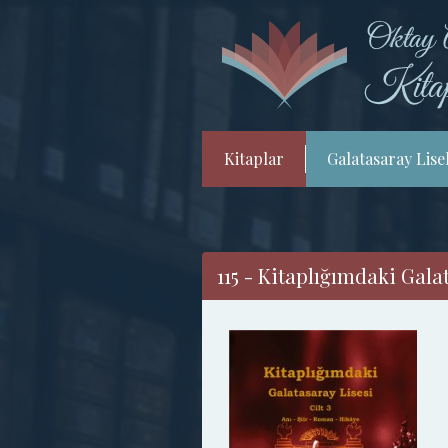
Kitaplar
Galatasaray Lisel
115 - Kitaplığımdaki Galat