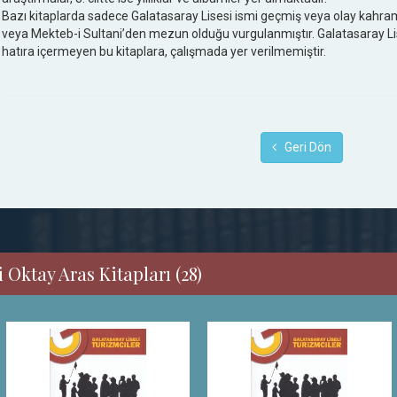
Bazı kitaplarda sadece Galatasaray Lisesi ismi geçmiş veya olay kahra
veya Mekteb-i Sultani’den mezun olduğu vurgulanmıştır. Galatasaray Lisesi
hatıra içermeyen bu kitaplara, çalışmada yer verilmemiştir.
Geri Dön
 Oktay Aras Kitapları (28)