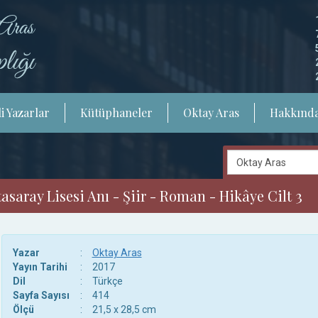
i Yazarlar
Kütüphaneler
Oktay Aras
Hakkınd
asaray Lisesi Anı - Şiir - Roman - Hikâye Cilt 3
Yazar
:
Oktay Aras
Yayın Tarihi
:
2017
Dil
:
Türkçe
Sayfa Sayısı
:
414
Ölçü
:
21,5 x 28,5 cm