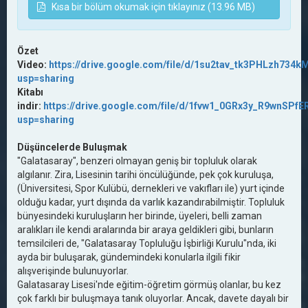
Kısa bir bölüm okumak için tıklayınız (13.96 MB)
Özet
Video:
https://drive.google.com/file/d/1su2tav_tk3PHLzh734
usp=sharing
Kitabı
indir:
https://drive.google.com/file/d/1fvw1_0GRx3y_R9wnSPf
usp=sharing
Düşüncelerde Buluşmak
"Galatasaray", benzeri olmayan geniş bir topluluk olarak
algılanır. Zira, Lisesinin tarihi öncülüğünde, pek çok kuruluşa,
(Üniversitesi, Spor Kulübü, dernekleri ve vakıfları ile) yurt içinde
olduğu kadar, yurt dışında da varlık kazandırabilmiştir. Topluluk
bünyesindeki kuruluşların her birinde, üyeleri, belli zaman
aralıkları ile kendi aralarında bir araya geldikleri gibi, bunların
temsilcileri de, "Galatasaray Topluluğu İşbirliği Kurulu"nda, iki
ayda bir buluşarak, gündemindeki konularla ilgili fikir
alışverişinde bulunuyorlar.
Galatasaray Lisesi'nde eğitim-öğretim görmüş olanlar, bu kez
çok farklı bir buluşmaya tanık oluyorlar. Ancak, davete dayalı bir