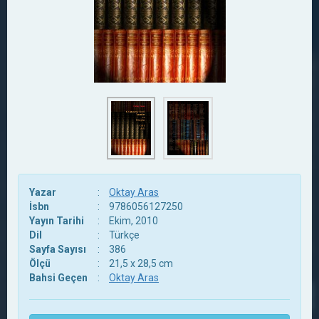
Yazar
:
Oktay Aras
İsbn
:
9786056127250
Yayın Tarihi
:
Ekim, 2010
Dil
:
Türkçe
Sayfa Sayısı
:
386
Ölçü
:
21,5 x 28,5 cm
Bahsi Geçen
:
Oktay Aras