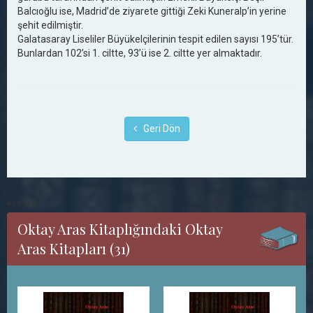
Balcıoğlu ise, Madrid’de ziyarete gittiği Zeki Kuneralp’in yerine
şehit edilmiştir.
Galatasaray Liseliler Büyükelçilerinin tespit edilen sayısı 195’tür.
Bunlardan 102’si 1. ciltte, 93’ü ise 2. ciltte yer almaktadır.
Geri Dön
******
Oktay Aras Kitaplığındaki Oktay
Aras Kitapları (31)