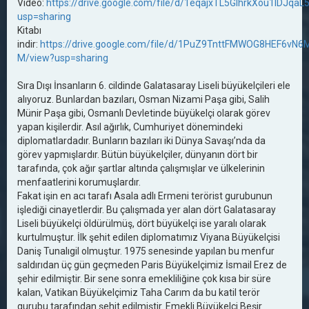
Video:
https://drive.google.com/file/d/1eqajxTL5GIhrkXou1IDJq
usp=sharing
Kitabı
indir:
https://drive.google.com/file/d/1PuZ9TnttFMWOG8HEF6vN
M/view?usp=sharing
Sıra Dışı İnsanların 6. cildinde Galatasaray Liseli büyükelçileri ele
alıyoruz. Bunlardan bazıları, Osman Nizami Paşa gibi, Salih
Münir Paşa gibi, Osmanlı Devletinde büyükelçi olarak görev
yapan kişilerdir. Asıl ağırlık, Cumhuriyet dönemindeki
diplomatlardadır. Bunların bazıları iki Dünya Savaşı’nda da
görev yapmışlardır. Bütün büyükelçiler, dünyanın dört bir
tarafında, çok ağır şartlar altında çalışmışlar ve ülkelerinin
menfaatlerini korumuşlardır.
Fakat işin en acı tarafı Asala adlı Ermeni terörist gurubunun
işlediği cinayetlerdir. Bu çalışmada yer alan dört Galatasaray
Liseli büyükelçi öldürülmüş, dört büyükelçi ise yaralı olarak
kurtulmuştur. İlk şehit edilen diplomatımız Viyana Büyükelçisi
Daniş Tunalıgil olmuştur. 1975 senesinde yapılan bu menfur
saldırıdan üç gün geçmeden Paris Büyükelçimiz İsmail Erez de
şehir edilmiştir. Bir sene sonra emekliliğine çok kısa bir süre
kalan, Vatikan Büyükelçimiz Taha Carım da bu katil terör
gurubu tarafından şehit edilmiştir. Emekli Büyükelçi Beşir