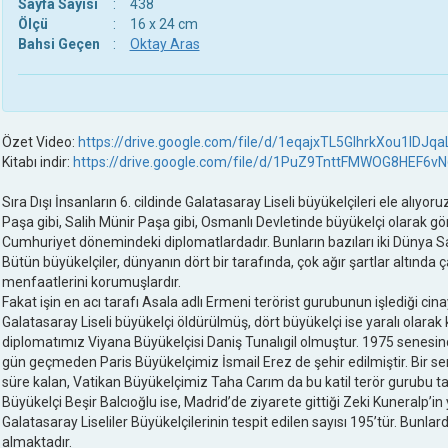
Sayfa Sayısı
:
438
Ölçü
:
16 x 24 cm
Bahsi Geçen
:
Oktay Aras
Özet Video:
https://drive.google.com/file/d/1eqajxTL5GIhrkXou1ID
Kitabı indir:
https://drive.google.com/file/d/1PuZ9TnttFMWOG8HEF6
Sıra Dışı İnsanların 6. cildinde Galatasaray Liseli büyükelçileri ele alıy
Paşa gibi, Salih Münir Paşa gibi, Osmanlı Devletinde büyükelçi olarak görev
Cumhuriyet dönemindeki diplomatlardadır. Bunların bazıları iki Dünya S
Bütün büyükelçiler, dünyanın dört bir tarafında, çok ağır şartlar altında ç
menfaatlerini korumuşlardır.
Fakat işin en acı tarafı Asala adlı Ermeni terörist gurubunun işlediği cin
Galatasaray Liseli büyükelçi öldürülmüş, dört büyükelçi ise yaralı olarak k
diplomatımız Viyana Büyükelçisi Daniş Tunalıgil olmuştur. 1975 senesin
gün geçmeden Paris Büyükelçimiz İsmail Erez de şehir edilmiştir. Bir sen
süre kalan, Vatikan Büyükelçimiz Taha Carım da bu katil terör gurubu tar
Büyükelçi Beşir Balcıoğlu ise, Madrid’de ziyarete gittiği Zeki Kuneralp’in y
Galatasaray Liseliler Büyükelçilerinin tespit edilen sayısı 195’tür. Bunlardan
almaktadır.