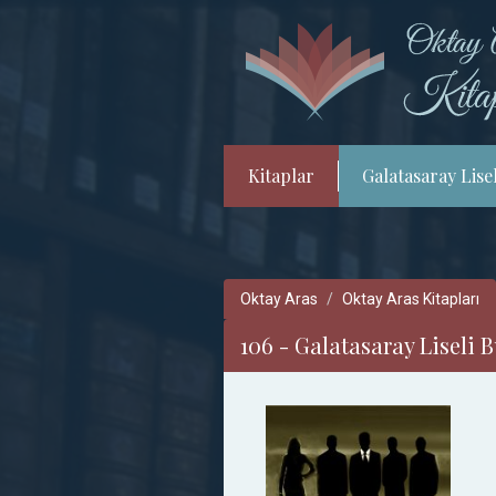
Kitaplar
Galatasaray Lisel
Oktay Aras
Oktay Aras Kitapları
106 - Galatasaray Liseli B