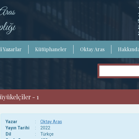
i Yazarlar
Kütüphaneler
Oktay Aras
Hakkınd
üyükelçiler - 1
Yazar
:
Oktay Aras
Yayın Tarihi
:
2022
Dil
:
Türkçe