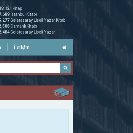
18.121
Kitap
7.689
İstanbul Kitabı
5.277
Galatasaray Liseli Yazar Kitabı
2.588
Osmanlı Kitabı
2.484
Galatasaray Liseli Yazar
a
İletişim