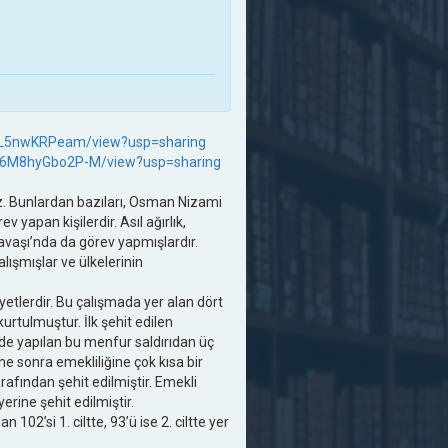
JqaL5nwKRPeam/view?usp=sharing
vN6M8hyGbo2P-M/view?usp=sharing
oruz. Bunlardan bazıları, Osman Nizami
 yapan kişilerdir. Asıl ağırlık,
avaşı’nda da görev yapmışlardır.
alışmışlar ve ülkelerinin
ayetlerdir. Bu çalışmada yer alan dört
urtulmuştur. İlk şehit edilen
de yapılan bu menfur saldırıdan üç
e sonra emekliliğine çok kısa bir
afından şehit edilmiştir. Emekli
erine şehit edilmiştir.
 102’si 1. ciltte, 93’ü ise 2. ciltte yer