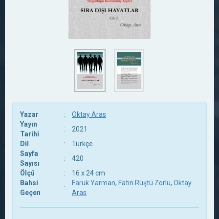
Yazar
:
Oktay Aras
Yayın
:
2021
Tarihi
Dil
:
Türkçe
Sayfa
:
420
Sayısı
Ölçü
:
16 x 24 cm
Bahsi
Faruk Yarman
,
Fatin Rüştü Zorlu
,
Oktay
:
Geçen
Aras