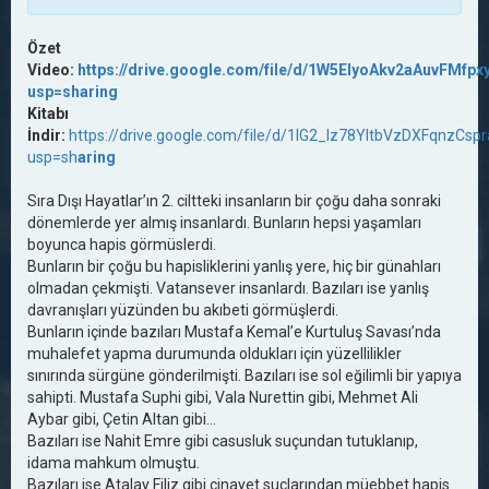
Özet
Video:
https://drive.google.com/file/d/1W5ElyoAkv2aAuvFMfp
usp=sharing
Kitabı
İndir:
https://drive.google.com/file/d/1lG2_Iz78YItbVzDXFqnzCsp
usp=sh
aring
Sıra Dışı Hayatlar’ın 2. ciltteki insanların bir çoğu daha sonraki
dönemlerde yer almış insanlardı. Bunların hepsi yaşamları
boyunca hapis görmüslerdi.
Bunların bir çoğu bu hapisliklerini yanlış yere, hiç bir günahları
olmadan çekmişti. Vatansever insanlardı. Bazıları ise yanlış
davranışları yüzünden bu akıbeti görmüşlerdi.
Bunların içinde bazıları Mustafa Kemal’e Kurtuluş Savası’nda
muhalefet yapma durumunda oldukları için yüzellilikler
sınırında sürgüne gönderilmişti. Bazıları ise sol eğilimli bir yapıya
sahipti. Mustafa Suphi gibi, Vala Nurettin gibi, Mehmet Ali
Aybar gibi, Çetin Altan gibi...
Bazıları ise Nahit Emre gibi casusluk suçundan tutuklanıp,
idama mahkum olmuştu.
Bazıları ise Atalay Filiz gibi cinayet suçlarından müebbet hapis