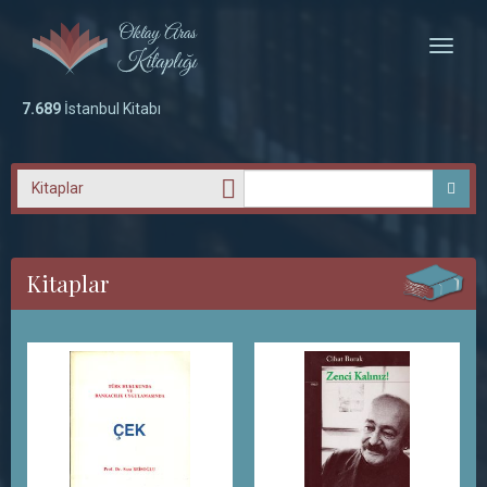
Toggle
naviga
7.689
İstanbul Kitabı
Kitaplar
Kitaplar