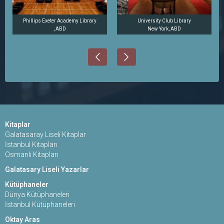
Phillips Exeter Academy Library
University Club Library
, ABD
New York, ABD
Kitaplar
Galatasaray Liseli Kitaplar
İstanbul Kitapları
Osmanlı Kitapları
Galatasary Liseli Yazarlar
Kütüphaneler
Dünya Kütüphaneleri
İstanbul Kütüphaneleri
Oktay Aras